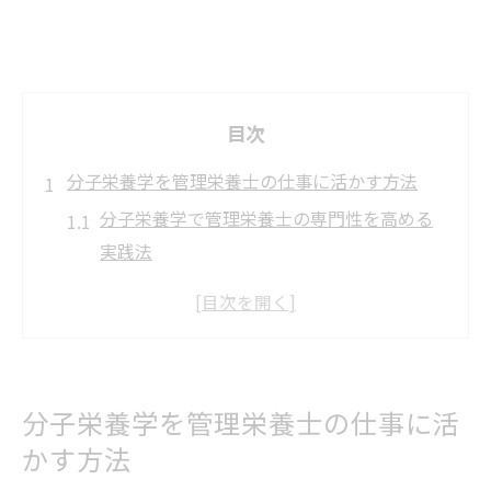
目次
分子栄養学を管理栄養士の仕事に活かす方法
分子栄養学で管理栄養士の専門性を高める
実践法
血液検査を用いた管理栄養士の新たな支援
スタイル
オーソモレキュラーを管理栄養士が現場で
活かすコツ
分子栄養学を管理栄養士の仕事に活
分子栄養学と管理栄養士の連携が生む具体
かす方法
的メリット