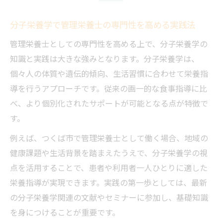
管理栄養士が分子栄養学で広げる指導の可
能性
分子栄養学で管理栄養士の専門性を高める実践法
管理栄養士を目指す方へ茨城県つくば市で学ぶ
管理栄養士としての専門性を高める上で、分子栄養学の
道
知識と実践は大きな強みとなります。分子栄養学は、
管理栄養士を目指す学び方と分子栄養学の
個々人の体質や遺伝的傾向、生活習慣に合わせて栄養指
活用術
導を行うアプローチです。従来の画一的な食事指導に比
つくば市で管理栄養士を学ぶ最適な進路選
べ、より個別化されたサポートが可能となる点が特徴で
びの視点
す。
管理栄養士志望者が分子栄養学を学ぶメリ
例えば、つくば市で管理栄養士として働く場合、地域の
ットとは
健康課題や生活背景を踏まえたうえで、分子栄養学の視
学びやすさで選ぶ管理栄養士への道と現実
点を活用することで、患者や利用者一人ひとりに適した
的な選択肢
栄養指導が実現できます。実践の第一歩としては、最新
管理栄養士を目指す上で分子栄養学が役立
の分子栄養学関連の文献やセミナーに参加し、基礎知識
つ理由
を身につけることが重要です。