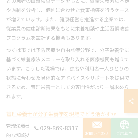
どの患者の血液検査データをもとに、微量栄養素の不足
や過剰を分析し、個別に合わせた食事指導を行うケース
が増えています。また、健康経営を推進する企業では、
従業員の健康診断結果をもとに栄養相談や生活習慣改善
プログラムを設計する機会もあります。
つくば市では予防医療や自由診療分野で、分子栄養学に
基づく栄養療法メニューを取り入れる医療機関も増えて
います。こうした現場では、患者や利用者一人ひとりの
状態に合わせた具体的なアドバイスやサポートを提供で
きるため、管理栄養士としての専門性がより一層求めら
れます。
管理栄養士が分子栄養学を現場でどう活かすか
管理栄養士が分子栄養学を現場で活かすには、まず基本
029-869-8317
お問い合わせ
ご応募
的な知識の習得と最新の研究動向の把握が欠かせませ