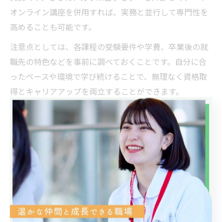
オンライン講座を併用すれば、実務と並行して専門性を
高めることも可能です。
注意点としては、各課程の受験要件や学費、卒業後の就
職先の特色などを事前に調べておくことです。自分に合
ったペースや環境で学び続けることで、無理なく資格取
得とキャリアアップを両立することができます。
管理栄養士を目指す上で分子栄養学が役立つ理由
管理栄養士を目指す際、分子栄養学の知識が役立つ理由
は、現場での専門性と実践力の向上に直結するからで
す。分子栄養学は、個々の生体反応や代謝の違いを科学
的に分析し、最適な栄養介入策を導き出すための学問で
す。
たとえば、生活習慣病予防や体調不良の原因解明、アス