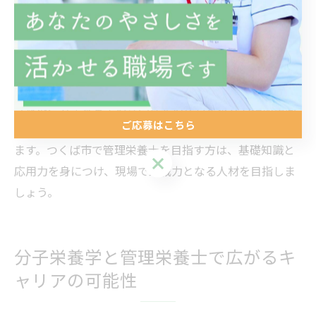
リートへのパフォーマンス向上提案など、幅広い現場で
活用されています。患者様の検査データをもとに、根拠
あるアドバイスができることで、信頼性の高い管理栄養
士として評価されやすくなります。
今後は、分子栄養学の専門性を活かした求人も増加傾向
ご応募はこちら
にあり、キャリアの幅を広げる上でも大きな強みとなり
ます。つくば市で管理栄養士を目指す方は、基礎知識と
ご応募はこちら
応用力を身につけ、現場で即戦力となる人材を目指しま
しょう。
分子栄養学と管理栄養士で広がるキ
ャリアの可能性