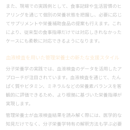
分子栄養学と管理栄養士で広がるキャリアの可
また、現場での実践例として、食事記録や生活習慣のヒ
能性
アリングを通じて個別の栄養状態を把握し、必要に応じ
管理栄養士のキャリアを分子栄養学で拡張
てサプリメントや栄養補助食品の提案も行えます。これ
する発想
により、従来型の食事指導だけでは対応しきれなかった
分子栄養学を活用した管理栄養士の新しい
ケースにも柔軟に対応できるようになります。
働き方
血液検査を用いた管理栄養士の新たな支援スタイル
オーソモレキュラーで管理栄養士の職域を
広げる方法
分子栄養学の実践では、血液検査のデータを活用したア
管理栄養士の転職で分子栄養学が役立つ場
プローチが注目されています。血液検査を通じて、たん
面
ぱく質やビタミン、ミネラルなどの栄養素バランスを客
観的に評価できるため、より根拠に基づいた栄養指導が
管理栄養士と分子栄養学の組み合わせが生
実現します。
む強み
つくば市近郊で管理栄養士資格取得を目指すコ
管理栄養士が血液検査結果を読み解く際には、医学的な
ツ
知見だけでなく、分子栄養学特有の解釈方法も学ぶ必要