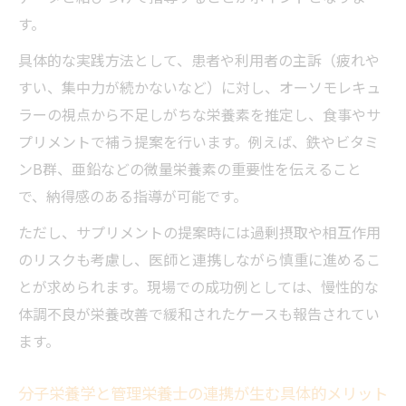
分子栄養学を生かした管理栄養士の実践現
す。
場とは
具体的な実践方法として、患者や利用者の主訴（疲れや
管理栄養士が分子栄養学を現場でどう活か
すい、集中力が続かないなど）に対し、オーソモレキュ
すか
ラーの視点から不足しがちな栄養素を推定し、食事やサ
実例で学ぶ管理栄養士と分子栄養学の相乗
プリメントで補う提案を行います。例えば、鉄やビタミ
効果
ンB群、亜鉛などの微量栄養素の重要性を伝えること
分子栄養学を導入した管理栄養士の働き方
で、納得感のある指導が可能です。
改革
ただし、サプリメントの提案時には過剰摂取や相互作用
キャリアアップを見据えた管理栄養士の進路選
のリスクも考慮し、医師と連携しながら慎重に進めるこ
択術
とが求められます。現場での成功例としては、慢性的な
管理栄養士が分子栄養学で実現するキャリ
体調不良が栄養改善で緩和されたケースも報告されてい
アアップ
ます。
管理栄養士の転職で注目される分子栄養学
の活用法
分子栄養学と管理栄養士の連携が生む具体的メリット