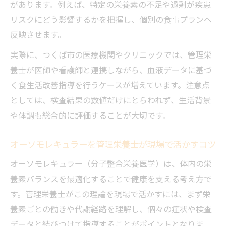
管理栄養士資格取得を目指す通学負担の少
があります。例えば、特定の栄養素の不足や過剰が疾患
ない選択
リスクにどう影響するかを把握し、個別の食事プランへ
反映させます。
つくば市で管理栄養士を取得するための学
習計画
実際に、つくば市の医療機関やクリニックでは、管理栄
管理栄養士合格率と分子栄養学の学び方の
養士が医師や看護師と連携しながら、血液データに基づ
工夫
く食生活改善指導を行うケースが増えています。注意点
としては、検査結果の数値だけにとらわれず、生活背景
現役・既卒で管理栄養士を目指すためのポ
や体調も総合的に評価することが大切です。
イント
管理栄養士資格取得に役立つ分子栄養学の
オーソモレキュラーを管理栄養士が現場で活かすコツ
知識
オーソモレキュラー（分子整合栄養医学）は、体内の栄
管理栄養士が分子栄養学を身につける意義と実
養素バランスを最適化することで健康を支える考え方で
践例
す。管理栄養士がこの理論を現場で活かすには、まず栄
管理栄養士が分子栄養学を学ぶ意義を徹底
養素ごとの働きや代謝経路を理解し、個々の症状や検査
解説
データと結びつけて指導することがポイントとなりま