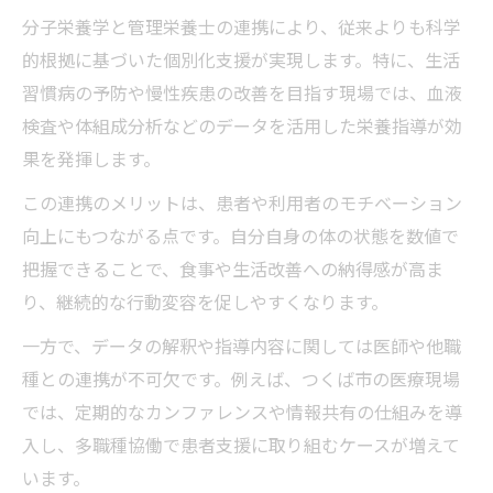
分子栄養学強化で管理栄養士の市場価値を
分子栄養学と管理栄養士の連携により、従来よりも科学
高める方法
的根拠に基づいた個別化支援が実現します。特に、生活
管理栄養士の進路選択に役立つ分子栄養学
習慣病の予防や慢性疾患の改善を目指す現場では、血液
の知識
検査や体組成分析などのデータを活用した栄養指導が効
管理栄養士と分子栄養学で描く理想のキャ
果を発揮します。
リア像
この連携のメリットは、患者や利用者のモチベーション
向上にもつながる点です。自分自身の体の状態を数値で
把握できることで、食事や生活改善への納得感が高ま
り、継続的な行動変容を促しやすくなります。
一方で、データの解釈や指導内容に関しては医師や他職
種との連携が不可欠です。例えば、つくば市の医療現場
では、定期的なカンファレンスや情報共有の仕組みを導
入し、多職種協働で患者支援に取り組むケースが増えて
います。