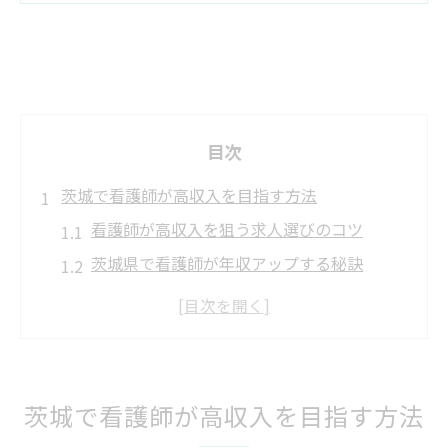
目次
茨城で看護師が高収入を目指す方法
看護師が高収入を狙う求人選びのコツ
茨城県で看護師が年収アップする秘訣
看護師が選ぶ働きやすい職場の条件とは
マイナビ看護などで賢く求人情報を収集
パート求人も活用した看護師の収入戦略
看護師が理想勤務を叶える転職術
茨城で看護師が高収入を目指す方法
看護師が転職で失敗しないポイント解説