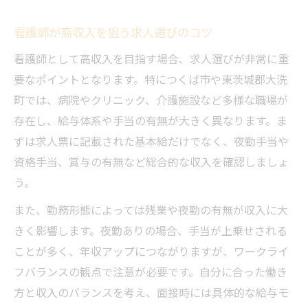
やめとけと言われる職場を避ける方法
看護師が高収入を狙う求人選びのコツ
看護師が理想の科を見極めるための視点
看護師として高収入を目指す場合、求人選びが非常に重
ネクストワーカー看護での情報収集法
要なポイントとなります。特につくば市や東茨城郡大洗
看護師が長く働ける職場環境の探し方
町では、病院やクリニック、介護施設など多様な職場が
残業少なめ勤務で生活にゆとりを
存在し、給与体系や手当の有無が大きく異なります。ま
看護師が残業少なめを実現する職場選び
ずは求人票に記載された基本給だけでなく、夜勤手当や
看護師のワークライフバランス改善術
資格手当、賞与の有無など総合的な収入を確認しましょ
看護師が負担を減らす働き方のポイント
う。
専用求人サイトで見つかる無理ない勤務
また、勤務形態によっては残業や夜勤の有無が収入に大
パート勤務で看護師が得る生活の余裕
きく影響します。夜勤ありの場合、手当が上乗せされる
東茨城郡大洗町の働きやすさ徹底解説
ことが多く、年収アップにつながりますが、ワークライ
看護師が感じる大洗町の職場環境の魅力
フバランスの観点で注意が必要です。自分に合った働き
方と収入のバランスを考え、面接時には具体的な給与モ
大洗町で看護師が快適に働くための条件