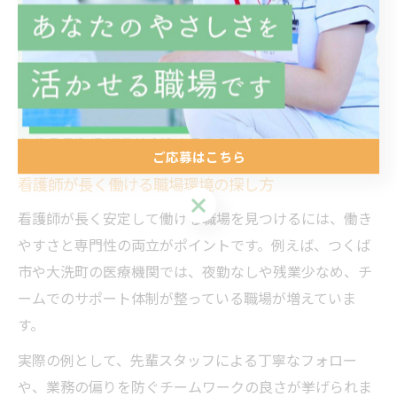
せて比較検討しましょう。
また、複数の転職サイトや求人媒体を併用することで情
報の偏りを防ぎ、より自分に合った職場を見つけやすく
なります。口コミや体験談も参考にしつつ、慎重に判断
することが転職成功のカギとなります。
ご応募はこちら
看護師が長く働ける職場環境の探し方
ご応募はこちら
看護師が長く安定して働ける職場を見つけるには、働き
やすさと専門性の両立がポイントです。例えば、つくば
市や大洗町の医療機関では、夜勤なしや残業少なめ、チ
ームでのサポート体制が整っている職場が増えていま
す。
実際の例として、先輩スタッフによる丁寧なフォロー
や、業務の偏りを防ぐチームワークの良さが挙げられま