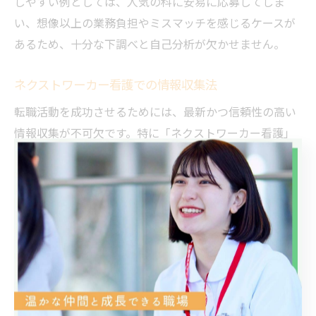
しやすい例としては、人気の科に安易に応募してしま
い、想像以上の業務負担やミスマッチを感じるケースが
あるため、十分な下調べと自己分析が欠かせません。
ネクストワーカー看護での情報収集法
転職活動を成功させるためには、最新かつ信頼性の高い
情報収集が不可欠です。特に「ネクストワーカー看護」
などの転職支援サービスを活用することで、茨城県つく
ば市や東茨城郡大洗町の求人情報を効率よく集めること
ができます。
このようなサービスでは、非公開求人や専門コンサルタ
ントによる個別サポート、職場の内部事情に関する情報
などを得られる点が大きな魅力です。たとえば、給与相
場や夜勤の有無、残業時間、教育体制など、気になるポ
イントを具体的に質問し、自分の希望条件と照らし合わ