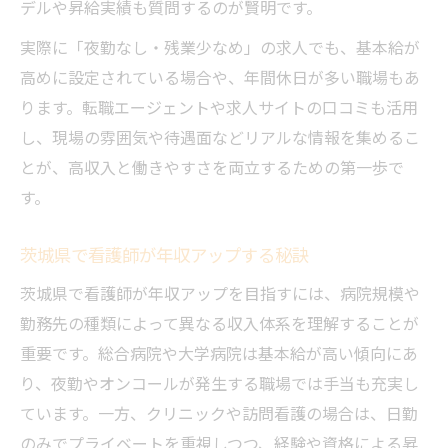
デルや昇給実績も質問するのが賢明です。
看護師が重視する通勤やシフトの柔軟性
実際に「夜勤なし・残業少なめ」の求人でも、基本給が
看護師求人で注目される福利厚生の特徴
高めに設定されている場合や、年間休日が多い職場もあ
大洗町の看護師転職事情と選び方ポイント
ります。転職エージェントや求人サイトの口コミも活用
看護師の年収アップ実現のコツを紹介
し、現場の雰囲気や待遇面などリアルな情報を集めるこ
看護師が年収500万を達成するキャリアパス
とが、高収入と働きやすさを両立するための第一歩で
年収アップに強い看護師転職サイト活用法
す。
看護師が高給与を目指すための交渉術とは
看護師の年収500万は何年目が目安か解説
茨城県で看護師が年収アップする秘訣
看護師が資格や経験を活かす収入増戦略
茨城県で看護師が年収アップを目指すには、病院規模や
つくば市勤務がもたらすキャリア充実
勤務先の種類によって異なる収入体系を理解することが
重要です。総合病院や大学病院は基本給が高い傾向にあ
看護師がつくば市でキャリアを磨くポイン
り、夜勤やオンコールが発生する職場では手当も充実し
ト
ています。一方、クリニックや訪問看護の場合は、日勤
つくば市勤務看護師の働きやすさの理由
のみでプライベートを重視しつつ、経験や資格による昇