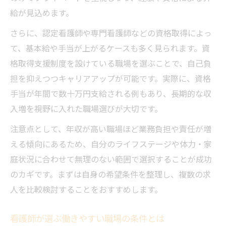
看護師が学べる職場環境選びのコツ解説
給が見込めます。
看護師のスキルアップに役立つ施設選び
さらに、認定看護師や専門看護師などの資格取得によっ
看護師が成長できるつくば市の職場特徴
て、基本給や手当が上がるケースも多く見られます。資
格取得支援制度を設けている職場を選ぶことで、自己負
担を抑えつつキャリアアップが可能です。実際に、資格
手当が年間で数十万円支給される例もあり、長期的な収
入増を視野に入れた職場選びが大切です。
注意点として、年収が高い職場ほど業務負担や責任が増
える傾向にあるため、自分のライフステージや体力・家
庭状況に合わせて無理のない範囲で選択することが成功
のカギです。まずは自身の希望条件を整理し、複数の求
人を比較検討することをおすすめします。
看護師が選ぶ働きやすい職場の条件とは