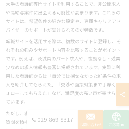
大手の看護師専門サイトを利用することで、非公開求人
や高給与案件に出会える可能性が高まります。これらの
サイトは、希望条件の細かな設定や、専属キャリアアド
バイザーのサポートが受けられるのが特徴です。
転職サイトを活用する際は、複数のサイトに登録し、そ
れぞれの強みやサポート内容を比較することがポイント
です。例えば、茨城県のパート求人や、夜勤なし・残業
少なめの求人情報も豊富に掲載されています。実際に利
用した看護師からは「自分では探せなかった好条件の求
人を紹介してもらえた」「交渉や面接対策まで手厚くフ
ォローしてもらえた」など、満足度の高い声が寄せられ
ています。
ただし、求人票だけで判断せず、職場見学や担当者への
029-869-8317
質問を積極的に行うことが失敗回避のコツです。サイト
お問い合わせ
ご応募