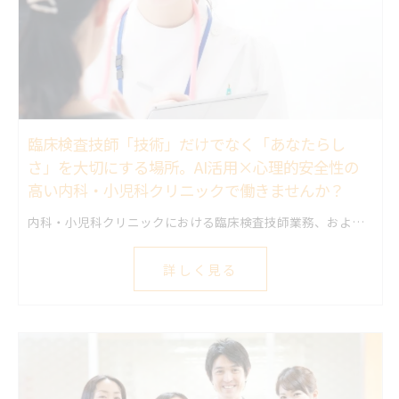
臨床検査技師「技術」だけでなく「あなたらし
さ」を大切にする場所。AI活用×心理的安全性の
高い内科・小児科クリニックで働きませんか？
内科・小児科クリニックにおける臨床検査技師業務、およびクリニック運営業務全般をお任せします。 未経験の業務も丁寧に指導します。 ・検体検査：院内迅速検査（各種感染症抗原定性など） ・生理機能検査：心電図、視力・聴力測定など（※エコー検査の実務経験は問いません） ・採血業務：小児・成人の静脈採血（小児対応が可能な方、子供好きな方優遇！） ・医療事務・診療補助：検査業務の空き時間は、受付やクラーク業務、データ入力などを兼務していただきます。 ・その他：電話対応、予約管理、SNS投稿、院内委員会活動など クリニックに必要な仕事はたくさんあり、提案することで新しいポジションも作っていけます。 「検査だけをしていたい」という方には少し忙しく感じるかもしれません。しかし、「患者様のためにチームで動きたい」「幅広いスキルを身につけたい」という方には、これ以上ないほどやりがいのある職場です。
詳しく見る