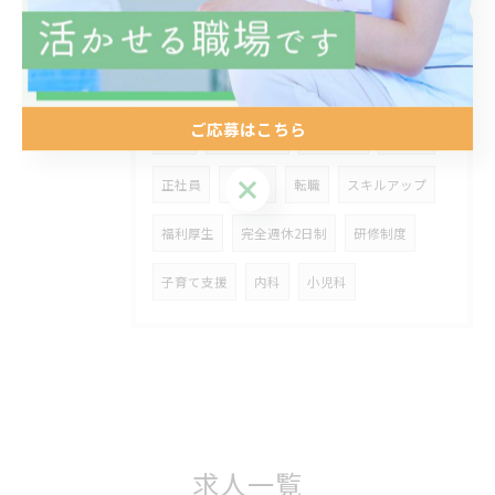
対話
仲の良さ
栄養療法
分子栄養学
違い
安い
給料
ご応募はこちら
求人
残業少なめ
つくば市
看護師
ご応募はこちら
正社員
非常勤
転職
スキルアップ
福利厚生
完全週休2日制
研修制度
子育て支援
内科
小児科
求人一覧