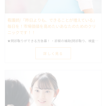
看護師/「昨日よりも、できることが増えている」
毎日を！市場価値を高めたいあなたのためのクリ
ニックです！！
★問診取りができる方急募！ ・診察の補助(問診取り、検査結果説明、処方確認) ・発熱外来の対応(コロナPCR、インフルエンザAI検査、各種抗原検査) ・各種検査実施(採血、心電図、レントゲン) ・ワクチン業務 ・集患/マーケティング業務(SNS管理や業者様とのやりとりなど) ・自費医療事業 ・その他 クリニックに必要な仕事はたくさんあり、提案することで新しいポジションも作っていけます。
詳しく見る