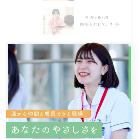
2026/06/29
医療人として、社会人として一流になるためには？当院で叶える成長キャリア
タグ
Tags
成長
おすすめ
土曜日
心理的安全性
施設がきれい
人間関係
職種
志望動機
管理栄養士
近く
クリニック
人としての成長
チームワーク
コミュニケーション