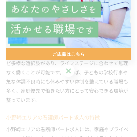
を実現したい方が増えています。特にパート勤務は、子
育てや家事とのバランスを重視する方に人気です。最近
では、柔軟なシフトや短時間勤務を導入する医療機関も
増え、これまで難しいとされていた理想のワークライフ
バランスが現実のものとなっています。
パート求人は、日勤のみや残業少なめ、週数日の勤務な
ご応募はこちら
ど多様な選択肢があり、ライフステージに合わせて無理
ご応募はこちら
なく働くことが可能です。例えば、子どもの学校行事や
急な体調不良時にも休みやすい体制を整えている職場も
多く、家庭優先で働きたい方にとって安心できる環境が
整っています。
小野崎エリアの看護師パート求人の特徴
小野崎エリアの看護師パート求人には、家庭やプライベ