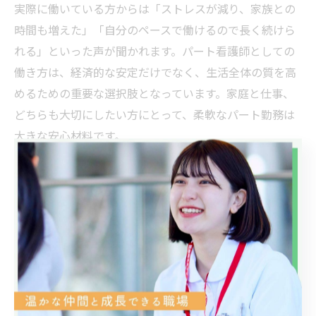
実際に働いている方からは「ストレスが減り、家族との
時間も増えた」「自分のペースで働けるので長く続けら
れる」といった声が聞かれます。パート看護師としての
働き方は、経済的な安定だけでなく、生活全体の質を高
めるための重要な選択肢となっています。家庭と仕事、
どちらも大切にしたい方にとって、柔軟なパート勤務は
大きな安心材料です。
小野崎で叶える理想の看護師ライフ
とは
看護師求人で理想の働き方を小野崎で実現
つくば市小野崎で看護師として家庭と両立できる働き方