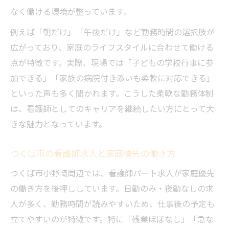
ブランク歓迎の看護師求人選びで再スター
なく働ける環境が整っています。
ト
例えば「朝だけ」「午後だけ」など勤務時間の選択肢が
看護師パート求人で短時間勤務のメリット
広がっており、家庭のライフスタイルに合わせて働ける
を体感
点が特徴です。実際、現場では「子どもの学校行事に参
未経験やブランクがあっても働ける看護師
加できる」「家族の病院付き添いも柔軟に対応できる」
求人
といった声も多く聞かれます。こうした柔軟な勤務体制
看護師パートで叶う短時間・安心の職場選
は、看護師としてのキャリアを継続したい方にとって大
び
きな魅力となっています。
子育て中も安心な看護師求人の探し方
つくば市の看護師求人と家庭優先の働き方
子育て中の看護師も安心な求人選びのポイ
ント
つくば市小野崎周辺では、看護師パート求人が家庭優先
看護師求人で見逃せない子育て支援の充実
の働き方を後押ししています。日勤のみ・夜勤なしの求
度
人が多く、勤務時間が読みやすいため、仕事後の予定も
子育て両立を叶える看護師パート求人活用
立てやすいのが特徴です。特に「残業ほぼなし」「急な