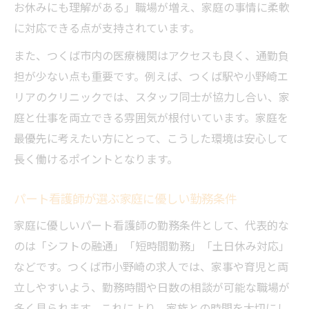
法
お休みにも理解がある」職場が増え、家庭の事情に柔軟
に対応できる点が支持されています。
看護師求人で重視したい子育て中の働きや
すさ
また、つくば市内の医療機関はアクセスも良く、通勤負
子育て世代向け看護師パート求人の特徴
担が少ない点も重要です。例えば、つくば駅や小野崎エ
リアのクリニックでは、スタッフ同士が協力し合い、家
最新トレンドから見る看護師の働き方改革
庭と仕事を両立できる雰囲気が根付いています。家庭を
看護師パート求人に見る最新働き方改革の
最優先に考えたい方にとって、こうした環境は安心して
流れ
長く働けるポイントとなります。
働き方改革で変わる看護師求人の現状と未
来
パート看護師が選ぶ家庭に優しい勤務条件
看護師求人の働き方トレンドを徹底解説
家庭に優しいパート看護師の勤務条件として、代表的な
パート看護師に広がる働き方改革のメリッ
のは「シフトの融通」「短時間勤務」「土日休み対応」
ト
などです。つくば市小野崎の求人では、家事や育児と両
看護師パート求人の今後と働き方改革の展
立しやすいよう、勤務時間や日数の相談が可能な職場が
望
多く見られます。これにより、家族との時間を大切にし