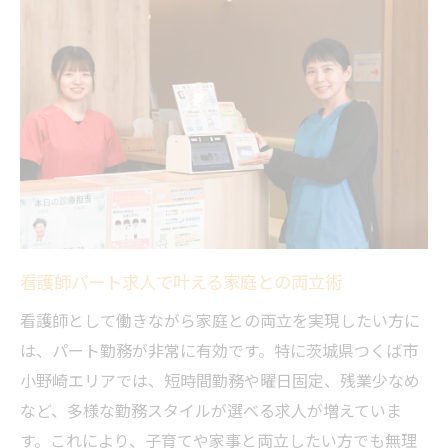
家庭と両立できる看護師の新しい働き方
看護師パートの柔軟性が生活に与える安心
感
小野崎で叶える理想の看護師ライフとは
看護師求人で理想の働き方を小野崎で実現
小野崎エリアの看護師パート求人の特徴
看護師として充実した生活を小野崎で送る
方法
看護師パート求人で叶える家庭との両立術
家庭と両立できる看護師ライフの具体例
看護師として働きながら家庭との両立を実現したい方に
看護師求人選びで叶う小野崎の理想の暮ら
は、パート勤務が非常に有効です。特に茨城県つくば市
し
小野崎エリアでは、短時間勤務や曜日固定、残業少なめ
短時間勤務やブランク歓迎の職場選び術
など、多様な勤務スタイルが選べる求人が増えていま
短時間勤務が魅力の看護師パート求人情報
す。これにより、子育てや家事と両立したい方でも無理