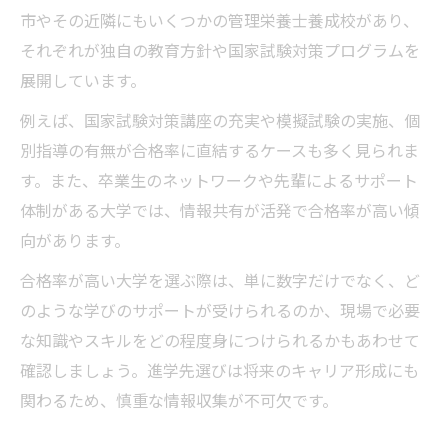
市やその近隣にもいくつかの管理栄養士養成校があり、
ト
それぞれが独自の教育方針や国家試験対策プログラムを
国家試験合格者が実践した勉強法とは
展開しています。
管理栄養士国家試験対策の基本と応用
例えば、国家試験対策講座の充実や模擬試験の実施、個
合格率アップにつながるサポート活用術
別指導の有無が合格率に直結するケースも多く見られま
管理栄養士合格を目指すための計画の立て
す。また、卒業生のネットワークや先輩によるサポート
方
体制がある大学では、情報共有が活発で合格率が高い傾
向があります。
合格率が高い大学を選ぶ際は、単に数字だけでなく、ど
のような学びのサポートが受けられるのか、現場で必要
な知識やスキルをどの程度身につけられるかもあわせて
確認しましょう。進学先選びは将来のキャリア形成にも
関わるため、慎重な情報収集が不可欠です。