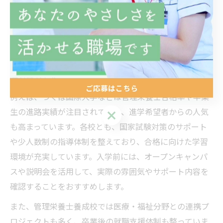
つくば市周辺には複数の管理栄養士養成校があり、それ
ぞれに特徴があります。代表的な学校では、国家試験合
格率が高いだけでなく、臨地実習や地域連携活動が積極
的に行われている点が強みです。最新の栄養学研究に触
れられるカリキュラムや、現場経験豊富な教員による指
導も魅力です。
ご応募はこちら
例えば、つくば国際大学などは管理栄養士合格率や卒業
生の進路実績が注目されており、進学希望者からの人気
ご応募はこちら
も高まっています。各校とも、国家試験対策のサポート
や少人数制の指導体制を整えており、合格に向けた学習
環境が充実しています。入学前には、オープンキャンパ
スや説明会を活用して、実際の雰囲気やサポート内容を
確認することをおすすめします。
また、管理栄養士養成校では医療・福祉分野との連携プ
ロジェクトも多く、卒業後の就職支援体制も整っていま