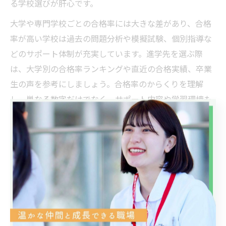
る学校選びが肝心です。
大学や専門学校ごとの合格率には大きな差があり、合格
率が高い学校は過去の問題分析や模擬試験、個別指導な
どのサポート体制が充実しています。進学先を選ぶ際
は、大学別の合格率ランキングや直近の合格実績、卒業
生の声を参考にしましょう。合格率のからくりを理解
し、単なる数字だけでなく、サポート内容や学習環境も
総合的に判断することが大切です。
また、管理栄養士は看護師と比較されることも多いです
が、試験の難易度や必要な学習内容が異なります。自分
の適性や将来のキャリアビジョンに合わせて進路を選択
しましょう。
つくば市周辺の管理栄養士養成校の特徴