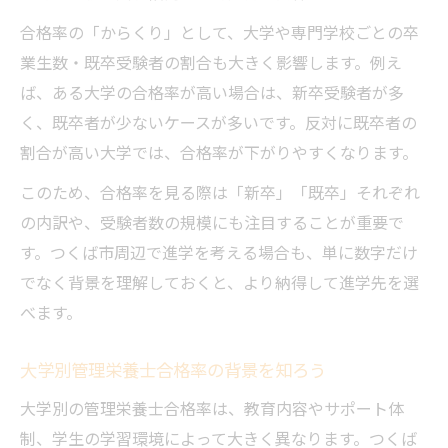
法
合格率の「からくり」として、大学や専門学校ごとの卒
管理栄養士合格率が高い進学先の条件
業生数・既卒受験者の割合も大きく影響します。例え
進学先ごとのサポート体制と合格実績
ば、ある大学の合格率が高い場合は、新卒受験者が多
管理栄養士合格率で見る学校の強み
く、既卒者が少ないケースが多いです。反対に既卒者の
新卒と既卒で変わる管理栄養士合格率事情
割合が高い大学では、合格率が下がりやすくなります。
新卒と既卒で異なる管理栄養士合格率の理
このため、合格率を見る際は「新卒」「既卒」それぞれ
由
の内訳や、受験者数の規模にも注目することが重要で
管理栄養士合格率の新卒・既卒別の傾向分
す。つくば市周辺で進学を考える場合も、単に数字だけ
析
でなく背景を理解しておくと、より納得して進学先を選
既卒で管理栄養士を目指す際の注意点
べます。
新卒が高い合格率を出す背景とは
大学別管理栄養士合格率の背景を知ろう
合格率データでわかる新卒・既卒の違い
大学別の管理栄養士合格率は、教育内容やサポート体
管理栄養士国家試験に合格する秘訣とは
制、学生の学習環境によって大きく異なります。つくば
管理栄養士合格率を上げる学習法のポイン