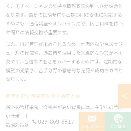
く、モチベーションの維持や情報収集の難しさが課題と
なります。最新の試験傾向や出題範囲の変化に対応する
ためにも、通信講座やオンライン指導、同じ目標を持つ
仲間との情報交換が重要です。
また、自己管理が求められるため、計画的な学習スケジ
ュールの作成や、過去問を活用した実践的な対策が不可
欠です。合格率の低さをカバーするためには、定期的な
模試の受験や、苦手分野の徹底的な克服が成功のカギと
なります。
新卒が高い合格率を出す背景とは
新卒の管理栄養士合格率が高い背景には、在学中の手厚
いサポート体制があります。大学や専門学校では、国家
029-869-8317
試験対策講座や模擬試験、個別指導など、受験生を合格
お問い合わせ
ご応募