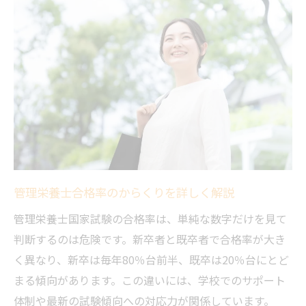
管理栄養士合格率から見る進路選択のコツ
つくば市周辺の管理栄養士養成校の特徴
大学別管理栄養士合格率の違いを探る
管理栄養士合格率ランキングでわかる大学
選び
大学別合格率の差が生まれる理由とは
合格率が高い大学の特徴と教育体制
管理栄養士合格率のデータ比較方法
管理栄養士合格率のからくりを詳しく解説
大学選択に役立つ合格実績の見方
管理栄養士国家試験の合格率は、単純な数字だけを見て
合格率から見る最適な進学先の選び方
判断するのは危険です。新卒者と既卒者で合格率が大き
管理栄養士合格率を重視した進学先選びの
く異なり、新卒は毎年80％台前半、既卒は20％台にとど
基準
まる傾向があります。この違いには、学校でのサポート
合格率を比較して自分に合う学校を探す方
体制や最新の試験傾向への対応力が関係しています。