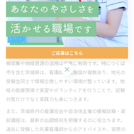
茨城で看護師資格取得を目指す秘訣
看護師国家試験合格への茨城県活用術
ご応募はこちら
看護師国家試験の合格を目指すうえで、茨城県内での情
報収集や地域資源の活用は非常に有効です。特につくば
ご応募はこちら
市を含む茨城県は、看護師養成施設が複数あり、地元の
受験生同士で情報交換しやすい環境が整っています。地
域の医療現場で実習やボランティアを行うことで、試験
対策だけでなく実践力も身につきます。
また、茨城県内の看護協会や自治体主催の模擬試験・直
前講座は、最新の出題傾向を把握するのに役立ちます。
過去に受験した先輩看護師からのアドバイスや、実際の