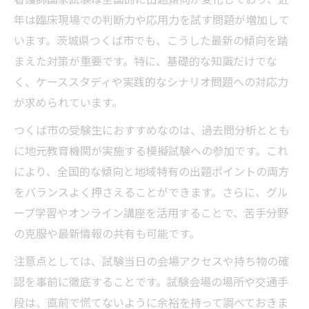
看護師合格に役立つ予備校・学習サービス
年は臨床現場での判断力や応用力を試す問題が増加して
茨城で看護師資格取得を目指す秘訣
います。茨城県つくば市でも、こうした最新の傾向を踏
看護師国家試験合格への茨城県活用術
まえた対策が重要です。特に、基礎的な知識だけでな
地元看護専門学校の入試・学費の実際
く、ケーススタディや実践的なシナリオ問題への対応力
看護師志望者のための学習スケジュール例
が求められています。
つくば看護専門学校の評判や口コミを紹介
つくば市の受験生におすすめなのは、過去問分析ととも
合格率から見る学校選びのポイントとは
に地元教育機関が実施する模擬試験への参加です。これ
国家試験ならではの茨城県での学び方
により、全国的な傾向と地域特有の出題ポイントの両方
看護師国家試験に特化した学び方を解説
をバランスよく押さえることができます。さらに、グル
つくばで実践できる実力アップ学習法
ープ学習やオンライン講座を活用することで、苦手分野
の克服や最新情報の共有も可能です。
茨城県内の看護専門学校の特徴比較
看護師試験に向けた模擬試験活用方法
注意点としては、試験当日の会場アクセスや持ち物の確
認を事前に徹底することです。試験会場の場所や交通手
看護師を目指す仲間との情報交換の重要性
段は、直前で慌てないように余裕を持って調べておきま
看護師国家試験の合格率と受験傾向を解説