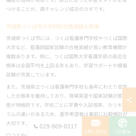
つけることが、再チャレンジ成功のカギです。
茨城県つくば市の学校別合格実績の実情
茨城県つくば市には、つくば看護専門学校やつくば国際
大学など、看護師国家試験の合格実績が高い教育機関が
複数あります。特に、つくば国際大学看護学部の直近合
格率は全国平均を上回る年もあり、学習サポートや模擬
試験が充実しています。
また、茨城県立つくば看護専門学校も長年にわたり安定
した合格率を維持しており、現場実習や国家試験対策講
座が特徴的です。学校ごとに学費や入試倍率、カリキュ
ラムの違いがあるため、進学希望者は事前に比較検討が
大切です。
029-869-8317
お問い合わせ
ご応募
口コミやレビューも活用し、在校生・卒業生の体験談か