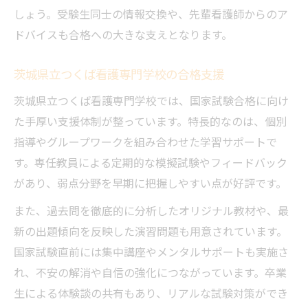
しょう。受験生同士の情報交換や、先輩看護師からのア
看護師国家試験の合格率推移と特徴を読む
ドバイスも合格への大きな支えとなります。
新卒・既卒別の合格率の違いを徹底解説
茨城県つくば市の学校別合格実績の実情
茨城県立つくば看護専門学校の合格支援
国家試験で注目される出題傾向とは何か
茨城県立つくば看護専門学校では、国家試験合格に向け
高合格率を実現するための勉強戦略とは
た手厚い支援体制が整っています。特長的なのは、個別
入試と学費を押さえる看護師への第一歩
指導やグループワークを組み合わせた学習サポートで
看護師国家試験受験のための入試対策法
す。専任教員による定期的な模擬試験やフィードバック
があり、弱点分野を早期に把握しやすい点が好評です。
つくば看護専門学校の入試日程と準備要点
看護師志望者が知るべき学費と奨学金情報
また、過去問を徹底的に分析したオリジナル教材や、最
茨城県立看護専門学校の入試倍率と特徴
新の出題傾向を反映した演習問題も用意されています。
国家試験直前には集中講座やメンタルサポートも実施さ
安心して受験するための費用シミュレーシ
れ、不安の解消や自信の強化につながっています。卒業
ョン
生による体験談の共有もあり、リアルな試験対策ができ