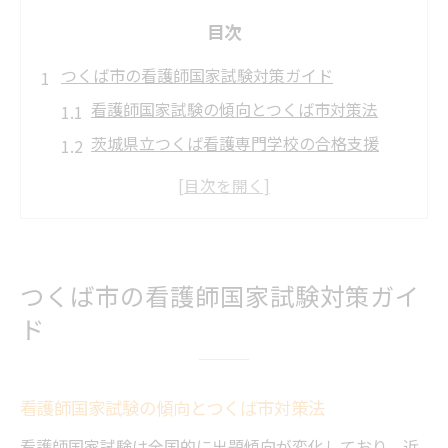
目次
つくば市の看護師国家試験対策ガイド
看護師国家試験の傾向とつくば市対策法
茨城県立つくば看護専門学校の合格支援
看護師を目指す人に最適な学習環境とは
つくば看護専門学校の入試対策ポイント
国家試験に向けた地元教育機関活用法
看護師を目指すあなたへ最新合格情報
つくば市の看護師国家試験対策ガイ
看護師国家試験2025年の日程と注意点解説
ド
つくば市の看護専門学校合格率の最新動向
看護師国家試験の難易度と出題傾向を分析
看護師国家試験の傾向とつくば市対策法
合格者の多い学習法を徹底調査しました
看護師国家試験は全国的に出題傾向が変化しており、近