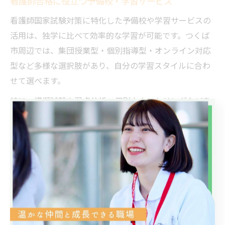
看護師合格に役立つ予備校・学習サービス
看護師国家試験対策に特化した予備校や学習サービスの
活用は、独学に比べて効率的な学習が可能です。つくば
市周辺では、集団授業型・個別指導型・オンライン対応
型など多様な選択肢があり、自分の学習スタイルに合わ
せて選べます。
特に、模擬試験や弱点分析、個別カウンセリングなどを
提供するサービスは、合格率向上に寄与しています。時
間や場所に縛られず利用できるオンライン講座も人気
で、働きながら受験する方にも適しています。
予備校選びでは、講師の質やカリキュラム内容、受講生
の口コミ・合格実績を事前に確認し、自分に合ったサポ
ート体制を選ぶことが大切です。無料体験や相談会も積
極的に利用しましょう。