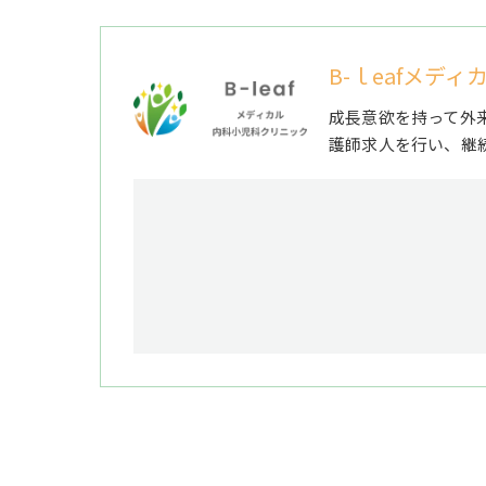
B-ｌeafメデ
成長意欲を持って外
護師求人を行い、継