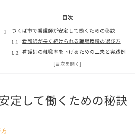
目次
つくば市で看護師が安定して働くための秘訣
看護師が長く続けられる職場環境の選び方
看護師の離職率を下げるための工夫と実践例
看護師が安定を得るために大切なポイントとは
つくば市で看護師が安心して働くための条件
看護師の将来性と地域医療の現状を読み解く
看護師の将来性を高めるスキルアップ戦略
安定して働くための秘訣
看護師のキャリア形成に必要なスキルとは何か
看護師が実践したい資格取得とスキルアップ法
看護師の将来性を広げる専門分野の選び方
び方