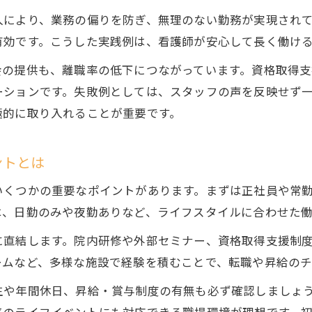
看護師のライフステージ別キャリア戦略
入により、業務の偏りを防ぎ、無理のない勤務が実現され
茨城県で長く働き続ける看護師の条件とは
有効です。こうした実践例は、看護師が安心して長く働け
看護師が長期に働ける職場の条件を徹底分析
会の提供も、離職率の低下につながっています。資格取得
看護師が注目すべき職場環境と福利厚生とは
ーションです。失敗例としては、スタッフの声を反映せず
看護師にとって働きやすい勤務体制の特徴
極的に取り入れることが重要です。
看護師が安心して働くためのサポート体制
看護師の定着率を左右する要素を解説する
ントとは
今後注目される看護師の働き方改革最前線
いくつかの重要なポイントがあります。まずは正社員や常
ご応募はこちら
ご応募はこちら
看護師の働き方改革で注目のポイントを解説
は、日勤のみや夜勤ありなど、ライフスタイルに合わせた
看護師のワークライフバランス実現の方法
に直結します。院内研修や外部セミナー、資格取得支援制
看護師業務の効率化が将来性に与える影響
ームなど、多様な施設で経験を積むことで、転職や昇給のチ
看護師が求める柔軟な働き方の選択肢とは
生や年間休日、昇給・賞与制度の有無も必ず確認しましょ
看護師の働き方改革とキャリアアップ支援