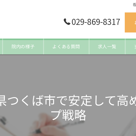
029-869-8317
院内の様子
よくある質問
求人一覧
残
夜
県つくば市で安定して高
年
プ戦略
キ
管