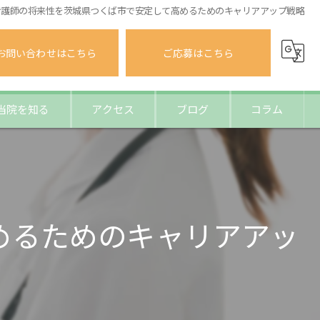
看護師の将来性を茨城県つくば市で安定して高めるためのキャリアアップ戦略
お問い合わせはこちら
ご応募はこちら
当院を知る
アクセス
ブログ
コラム
業少なめ
勤なし
めるためのキャリアアッ
間休日120日以上
ャリアアップ
理栄養士