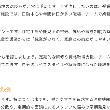
看護師がスキルアップするための自己投資術
環境の選び方が非常に重要です。まず注目したいのは、残
看護師のスキルアップが求められる背景とは
療施設では、日勤中心や年間休日が多い職場、チームで業
変化する医療現場で看護師として輝くには
看護師が医療現場で活躍するための柔軟性
イントです。住宅手当や託児所の完備、昇給や賞与制度の
看護師の業務変化に対応するための心構え
先輩看護師からは「残業が少なく、家庭との両立がしやす
看護師として役割を広げるチーム医療の力
看護師が変化に強くなるための実践ポイント
かも確認しましょう。定期的な研修や資格取得支援、チー
看護師が新しい医療技術に触れるメリット
長できます。自分のライフスタイルや将来像に合った職場
将来性を意識した看護師のキャリアパス設計法
看護師が将来性を考える上でのキャリア設計
看護師の成長に必要なキャリアパスの描き方
実践例
看護師として転職を成功させるポイント紹介
います。特につくば市でも、働きやすさを追求する医療機
看護師が中長期的に活躍できる道を考える
の分散や、定期的な面談によるスタッフの悩みの早期発見