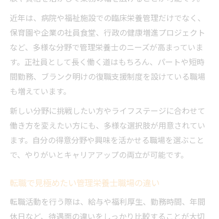
管理栄養士が挑戦しやすい職場の特徴とは
近年は、病院や福祉施設での臨床栄養管理だけでなく、
教育体制が整った管理栄養士の転職先の選
保育園や企業の社員食堂、行政の健康増進プロジェクト
び方
など、多様な分野で管理栄養士のニーズが高まっていま
未経験歓迎の管理栄養士求人で実務経験を
す。正社員として長く働く道はもちろん、パートや短時
積む
間勤務、ブランク明けの復職支援制度を設けている職場
も増えています。
新しい分野に挑戦したい方やライフステージに合わせて
働き方を変えたい方にも、多様な選択肢が用意されてい
ます。自分の得意分野や興味を活かせる職場を選ぶこと
で、やりがいとキャリアアップの両立が可能です。
転職で見極めたい管理栄養士職場の違い
転職活動を行う際は、給与や福利厚生、勤務時間、年間
休日など、待遇面の違いをしっかり比較することが大切