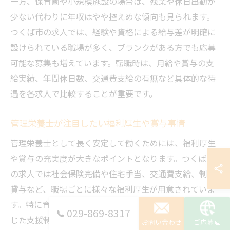
一方、保育園や小規模施設の場合は、残業や休日出勤が
少ない代わりに年収はやや控えめな傾向も見られます。
つくば市の求人では、経験や資格による給与差が明確に
設けられている職場が多く、ブランクがある方でも応募
可能な募集も増えています。転職時は、月給や賞与の支
給実績、年間休日数、交通費支給の有無など具体的な待
遇を各求人で比較することが重要です。
管理栄養士が注目したい福利厚生や賞与事情
管理栄養士として長く安定して働くためには、福利厚生
や賞与の充実度が大きなポイントとなります。つくば市
の求人では社会保険完備や住宅手当、交通費支給、制服
貸与など、職場ごとに様々な福利厚生が用意されていま
す。特に育児休業や介護休業など、ライフステージに応
029-869-8317
じた支援制度が整っているか確認することが大切です。
お問い合わせ
ご応募