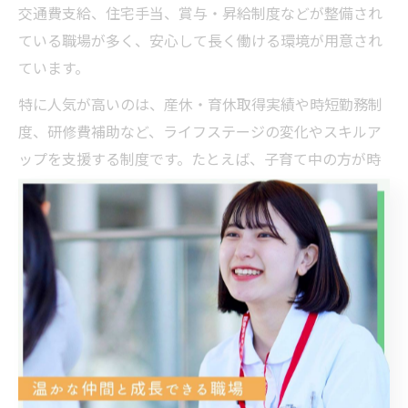
交通費支給、住宅手当、賞与・昇給制度などが整備され
ている職場が多く、安心して長く働ける環境が用意され
ています。
特に人気が高いのは、産休・育休取得実績や時短勤務制
度、研修費補助など、ライフステージの変化やスキルア
ップを支援する制度です。たとえば、子育て中の方が時
短勤務からフルタイムに移行した事例や、研修参加を通
じて専門性を高めるケースも多く見られます。福利厚生
の充実度は、職場選びの際の大きな判断材料となりま
す。
ただし、制度があっても実際の運用状況や取得のしやす
さには差があるため、面接や説明会で具体的な実績や利
用者の声を確認することが重要です。自分に必要なサポ
ートがしっかり受けられるか、実態までしっかりチェッ