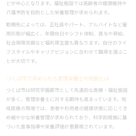
どが中心となります。福祉施設では高齢者の健康維持や
病院の管理栄養士が重視するポイントとは
介護予防を目的とした栄養管理が求められます。
管理栄養士の業務負担とやりがいのバラン
勤務先によっては、正社員やパート、アルバイトなど雇
ス
用形態が幅広く、年間休日やシフト体制、賞与や昇給、
保育園勤務の管理栄養士に求められるスキルと
社会保険完備など福利厚生面も異なります。自分のライ
は
フスタイルやキャリアビジョンに合わせて職場を選ぶこ
保育園で活躍する管理栄養士の仕事内容
とが大切です。
管理栄養士が担う食育やアレルギー対応の
実際
つくば市で求められる管理栄養士の役割とは
保育園求人に見る管理栄養士のスキル要件
つくば市は研究学園都市として先進的な医療・福祉施設
子どもと関わる管理栄養士のやりがいと課
が多く、管理栄養士に対する期待も高まっています。地
題
域医療の現場では、患者や利用者の健康状態に応じてき
管理栄養士が保育園で求められるコミュニ
め細やかな栄養管理が求められており、科学的根拠に基
ケーション力
づいた食事指導や栄養評価が重要視されています。
年収や待遇面で選ぶ管理栄養士の求人動向