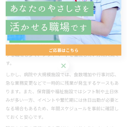
クしましょう。
残業や休日事情から見る管理栄養士の現状
管理栄養士の仕事は施設ごとに残業や休日の状況が大き
く異なります。つくば市の求人では「残業ほぼなし」や
「年間休日120日以上」といった働きやすさをアピール
ご応募はこちら
する職場も多く、プライベートを重視したい方に人気で
す。
ご応募はこちら
しかし、病院や大規模施設では、食数増加や行事対応、
急な業務変更などで一時的に残業が発生するケースもあ
ります。また、保育園や福祉施設ではシフト制や土日休
みが多い一方、イベントや繁忙期には休日出勤が必要と
なる場合もあるため、年間スケジュールを事前に確認し
ておくと安心です。