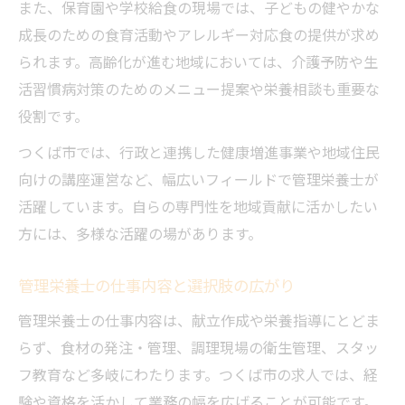
また、保育園や学校給食の現場では、子どもの健やかな
管理栄養士求人の年収相場と待遇の実態
成長のための食育活動やアレルギー対応食の提供が求め
管理栄養士が注目したい福利厚生や賞与事
られます。高齢化が進む地域においては、介護予防や生
情
活習慣病対策のためのメニュー提案や栄養相談も重要な
役割です。
求人選びで見るべき管理栄養士の待遇ポイ
ント
つくば市では、行政と連携した健康増進事業や地域住民
管理栄養士が年収アップを目指す転職戦略
向けの講座運営など、幅広いフィールドで管理栄養士が
待遇重視で探す管理栄養士の求人トレンド
活躍しています。自らの専門性を地域貢献に活かしたい
方には、多様な活躍の場があります。
ブランクや未経験者にも開かれた管理栄養士の
仕事探し
管理栄養士の仕事内容と選択肢の広がり
未経験やブランクから管理栄養士として再
管理栄養士の仕事内容は、献立作成や栄養指導にとどま
スタート
らず、食材の発注・管理、調理現場の衛生管理、スタッ
研修充実の管理栄養士求人で安心して働く
フ教育など多岐にわたります。つくば市の求人では、経
コツ
験や資格を活かして業務の幅を広げることが可能です。