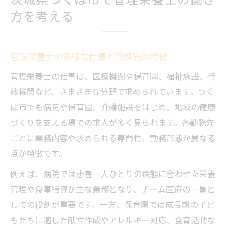
ワークライフバランス重視なら管理栄養士の転
方を考える
職も安心
管理栄養士が叶える働きやすい環境の見極
め方
管理栄養士の多様な仕事と勤務先の特徴
ワークライフバランスと管理栄養士の求人
管理栄養士の仕事は、医療機関や保育園、福祉施設、行
傾向
政機関など、さまざまな分野で求められています。つく
家庭と両立しやすい管理栄養士の仕事選び
ば市でも病院や保育園、介護施設をはじめ、地域の健康
管理栄養士に人気の福利厚生と制度の特徴
づくりを支える場での求人が多く見られます。各勤務先
ごとに業務内容や求められる専門性、勤務形態が異なる
残業や休日事情から見る管理栄養士の現状
点が特徴です。
病院や福祉施設における管理栄養士の業務比較
例えば、病院では患者一人ひとりの病態に合わせた栄養
病院勤務と福祉施設勤務の管理栄養士の違
管理や食事指導が主な業務となり、チーム医療の一員と
い
しての役割が重要です。一方、保育園では成長期の子ど
管理栄養士が担う業務内容の具体的な比較
もたちに適した献立作成やアレルギー対応、食育活動な
福祉施設で求められる管理栄養士の専門性